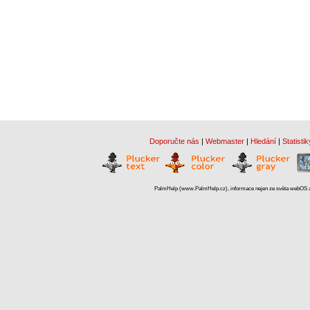
Doporučte nás
|
Webmaster
|
Hledání
|
Statistik
PalmHelp (www.PalmHelp.cz), informace nejen ze světa webOS a 