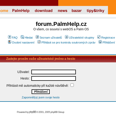
forum.PalmHelp.cz
O všem, co souvisí s webOS a Palm OS
FAQ
Hledat
Seznam uživatelů
Uživatelské skupiny
Registrace
Osobní nastavení
Přihlásit se pro kontrolu soukromých zpráv
Přihlášení
Zadejte prosím vaše uživatelské jméno a heslo
Uživatel:
Heslo:
Přihlásit mě automaticky při každé návštěvě:
Zapomněl(a) jsem svoje heslo
phpBB
Powered by
© 2001, 2005 phpBB Group