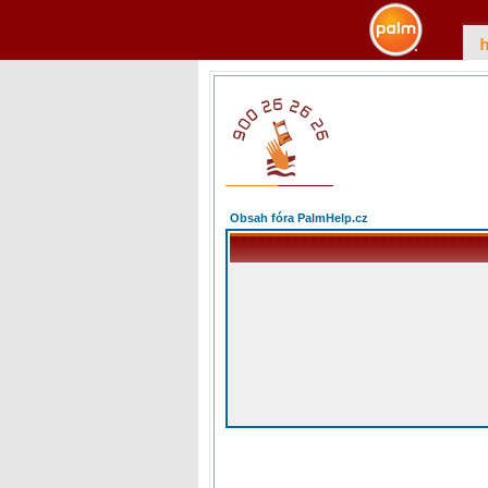
Obsah fóra PalmHelp.cz