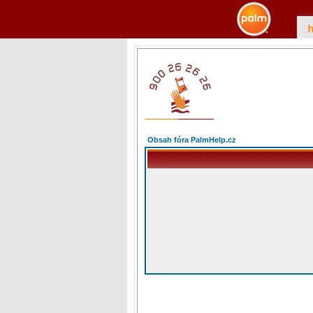
Obsah fóra PalmHelp.cz