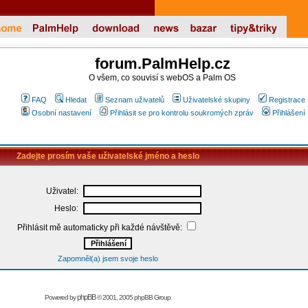
forum.PalmHelp.cz
O všem, co souvisí s webOS a Palm OS
FAQ
Hledat
Seznam uživatelů
Uživatelské skupiny
Registrace
Osobní nastavení
Přihlásit se pro kontrolu soukromých zpráv
Přihlášení
Zadejte prosím vaše uživatelské jméno a heslo
Uživatel:
Heslo:
Přihlásit mě automaticky při každé návštěvě:
Zapomněl(a) jsem svoje heslo
phpBB
Powered by
© 2001, 2005 phpBB Group