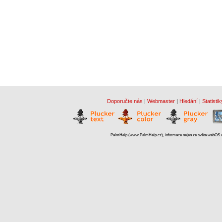
Doporučte nás
|
Webmaster
|
Hledání
|
Statistik
PalmHelp (www.PalmHelp.cz), informace nejen ze světa webOS a 