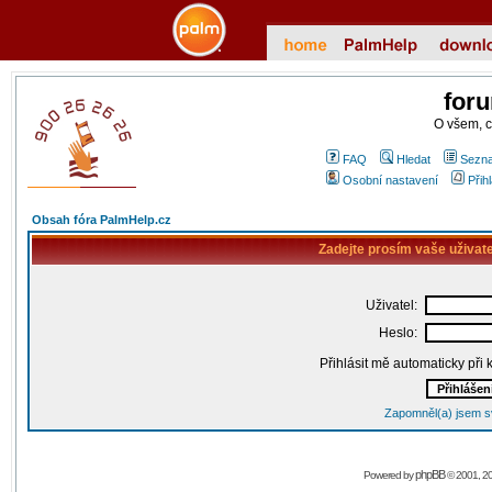
for
O všem, 
FAQ
Hledat
Sezna
Osobní nastavení
Přih
Obsah fóra PalmHelp.cz
Zadejte prosím vaše uživat
Uživatel:
Heslo:
Přihlásit mě automaticky při
Zapomněl(a) jsem s
phpBB
Powered by
© 2001, 2