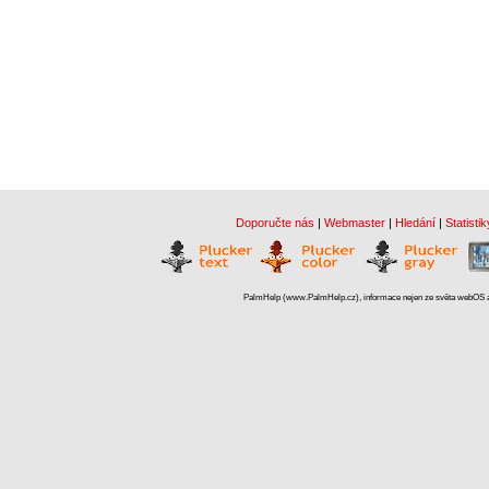
Doporučte nás
|
Webmaster
|
Hledání
|
Statistik
PalmHelp (www.PalmHelp.cz), informace nejen ze světa webOS a 