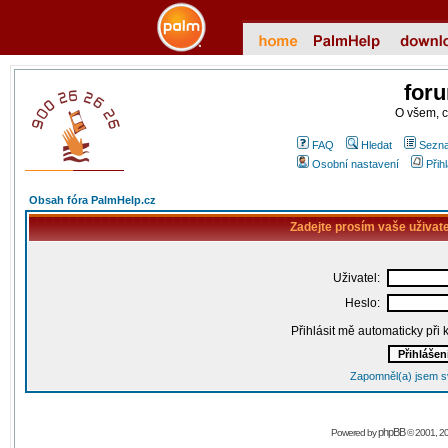
for
O všem, 
FAQ
Hledat
Sezna
Osobní nastavení
Přih
Obsah fóra PalmHelp.cz
Zadejte prosím vaše uživat
Uživatel:
Heslo:
Přihlásit mě automaticky při
Zapomněl(a) jsem s
phpBB
Powered by
© 2001, 2