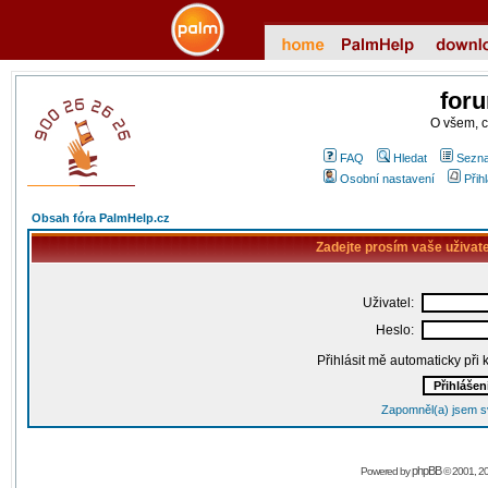
for
O všem, 
FAQ
Hledat
Sezna
Osobní nastavení
Přih
Obsah fóra PalmHelp.cz
Zadejte prosím vaše uživat
Uživatel:
Heslo:
Přihlásit mě automaticky při
Zapomněl(a) jsem s
phpBB
Powered by
© 2001, 2