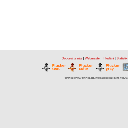
Doporučte nás
|
Webmaster
|
Hledání
|
Statistik
PalmHelp (www.PalmHelp.cz), informace nejen ze světa webOS a 