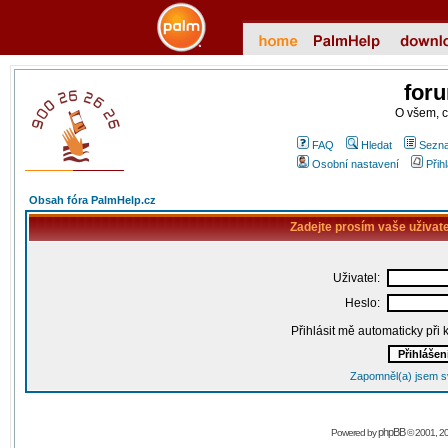
for
O všem, 
FAQ
Hledat
Sezna
Osobní nastavení
Přih
Obsah fóra PalmHelp.cz
Zadejte prosím vaše uživat
Uživatel:
Heslo:
Přihlásit mě automaticky při
Zapomněl(a) jsem s
phpBB
Powered by
© 2001, 2