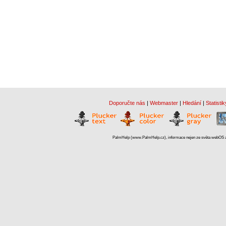
Doporučte nás
|
Webmaster
|
Hledání
|
Statistik
PalmHelp (www.PalmHelp.cz), informace nejen ze světa webOS a 