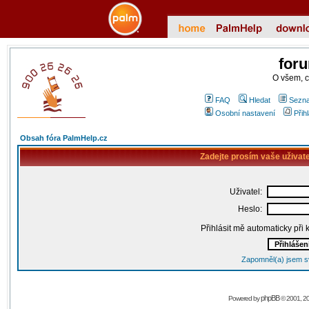
for
O všem, 
FAQ
Hledat
Sezna
Osobní nastavení
Přih
Obsah fóra PalmHelp.cz
Zadejte prosím vaše uživat
Uživatel:
Heslo:
Přihlásit mě automaticky při
Zapomněl(a) jsem s
phpBB
Powered by
© 2001, 2