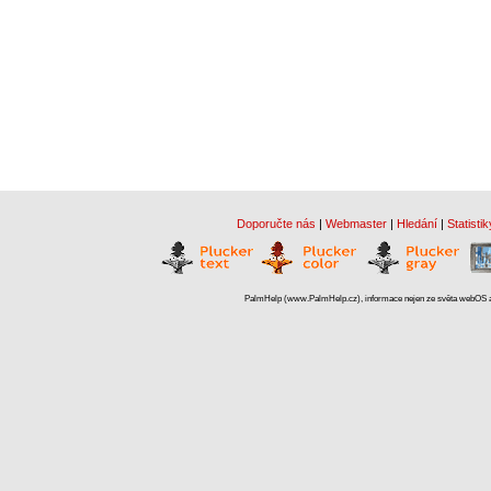
Doporučte nás
|
Webmaster
|
Hledání
|
Statistik
PalmHelp (www.PalmHelp.cz), informace nejen ze světa webOS a 