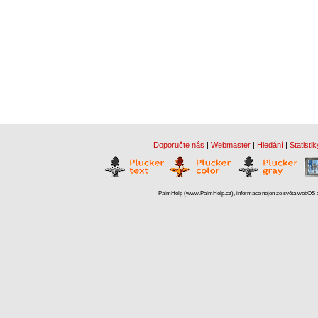
Doporučte nás
|
Webmaster
|
Hledání
|
Statistik
PalmHelp (www.PalmHelp.cz), informace nejen ze světa webOS a 