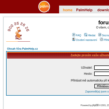
for
O všem, 
FAQ
Hledat
Sezna
Osobní nastavení
Přih
Obsah fóra PalmHelp.cz
Zadejte prosím vaše uživat
Uživatel:
Heslo:
Přihlásit mě automaticky při
Zapomněl(a) jsem s
phpBB
Powered by
© 2001, 2