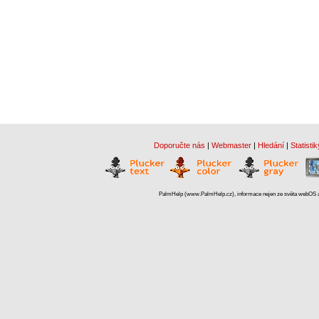
Doporučte nás
|
Webmaster
|
Hledání
|
Statistik
PalmHelp (www.PalmHelp.cz), informace nejen ze světa webOS a 