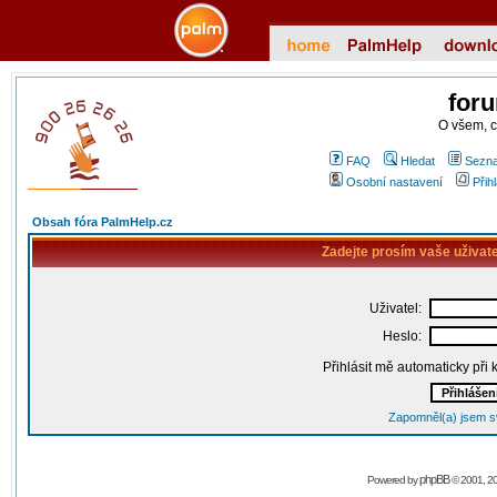
for
O všem, 
FAQ
Hledat
Sezna
Osobní nastavení
Přih
Obsah fóra PalmHelp.cz
Zadejte prosím vaše uživat
Uživatel:
Heslo:
Přihlásit mě automaticky při
Zapomněl(a) jsem s
phpBB
Powered by
© 2001, 2