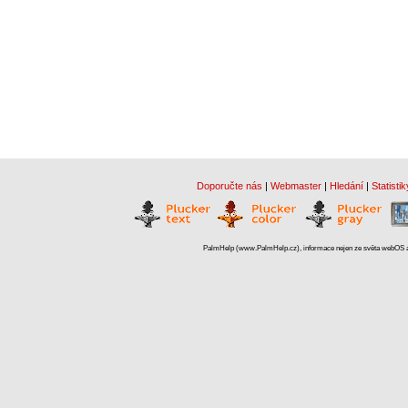
Doporučte nás
|
Webmaster
|
Hledání
|
Statistik
PalmHelp (www.PalmHelp.cz), informace nejen ze světa webOS a 