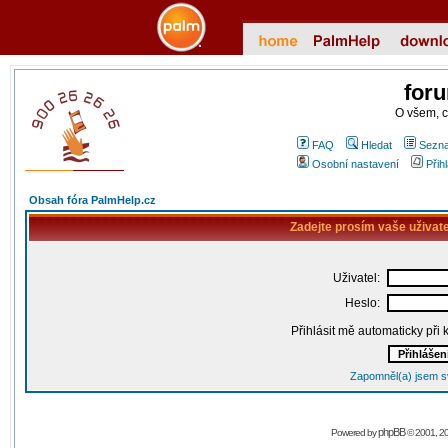
for
O všem, 
FAQ
Hledat
Sezna
Osobní nastavení
Přih
Obsah fóra PalmHelp.cz
Zadejte prosím vaše uživat
Uživatel:
Heslo:
Přihlásit mě automaticky při
Zapomněl(a) jsem s
phpBB
Powered by
© 2001, 2