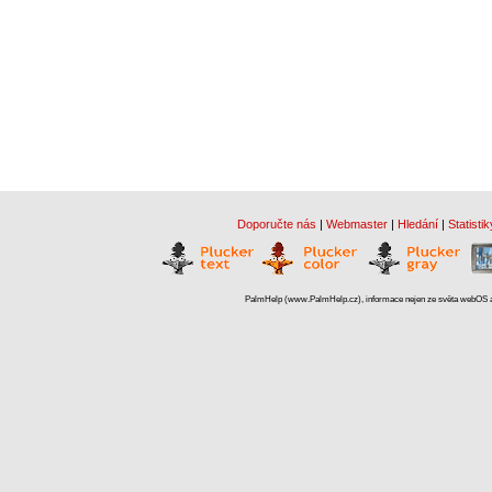
Doporučte nás
|
Webmaster
|
Hledání
|
Statistik
PalmHelp (www.PalmHelp.cz), informace nejen ze světa webOS a 