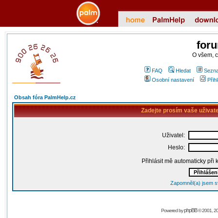
for
O všem, 
FAQ
Hledat
Sezna
Osobní nastavení
Přih
Obsah fóra PalmHelp.cz
Zadejte prosím vaše uživat
Uživatel:
Heslo:
Přihlásit mě automaticky při
Zapomněl(a) jsem s
phpBB
Powered by
© 2001, 2