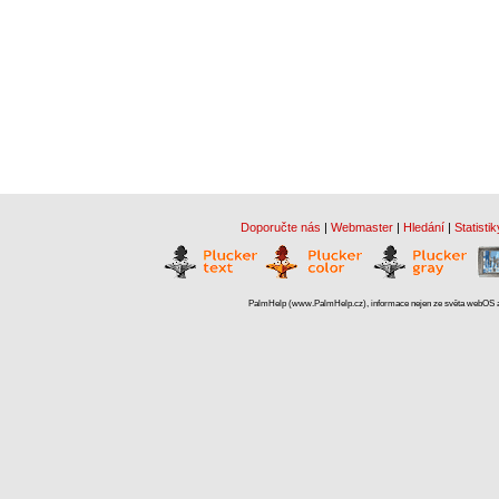
Doporučte nás
|
Webmaster
|
Hledání
|
Statistik
PalmHelp (www.PalmHelp.cz), informace nejen ze světa webOS a 