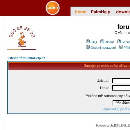
for
O všem, 
FAQ
Hledat
Sezna
Osobní nastavení
Přih
Obsah fóra PalmHelp.cz
Zadejte prosím vaše uživat
Uživatel:
Heslo:
Přihlásit mě automaticky při
Zapomněl(a) jsem s
phpBB
Powered by
© 2001, 2