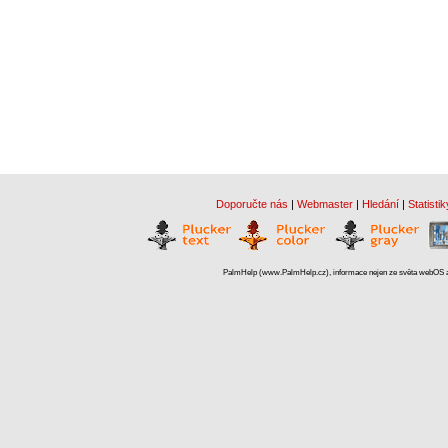
Doporučte nás
|
Webmaster
|
Hledání
|
Statistik
PalmHelp (www.PalmHelp.cz), informace nejen ze světa webOS a 