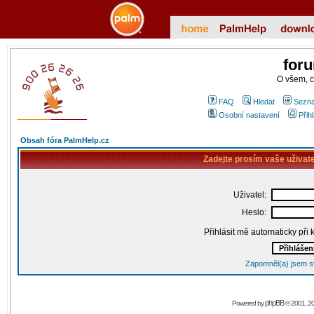
for
O všem, 
FAQ
Hledat
Sezna
Osobní nastavení
Přih
Obsah fóra PalmHelp.cz
Zadejte prosím vaše uživat
Uživatel:
Heslo:
Přihlásit mě automaticky při
Zapomněl(a) jsem s
phpBB
Powered by
© 2001, 2