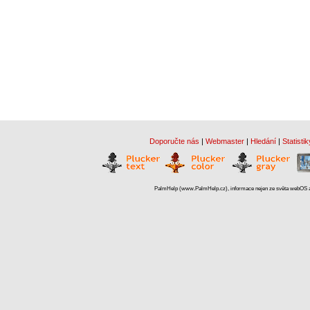
Doporučte nás
|
Webmaster
|
Hledání
|
Statistik
PalmHelp (www.PalmHelp.cz), informace nejen ze světa webOS a 