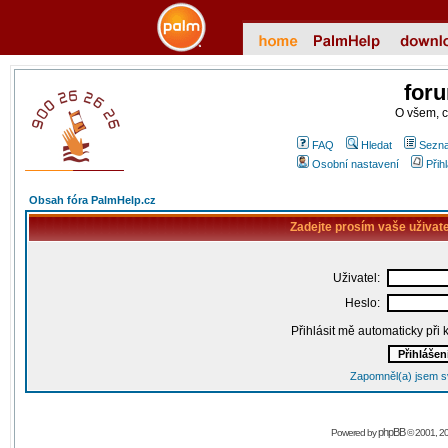
for
O všem, 
FAQ
Hledat
Sezna
Osobní nastavení
Přih
Obsah fóra PalmHelp.cz
Zadejte prosím vaše uživat
Uživatel:
Heslo:
Přihlásit mě automaticky při
Zapomněl(a) jsem s
phpBB
Powered by
© 2001, 2