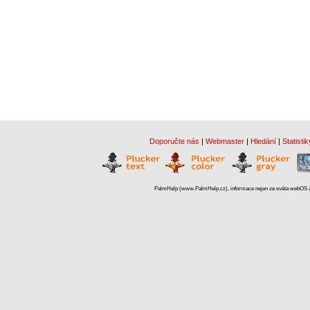
Doporučte nás
|
Webmaster
|
Hledání
|
Statistik
PalmHelp (www.PalmHelp.cz), informace nejen ze světa webOS a 