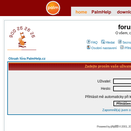
for
O všem, 
FAQ
Hledat
Sezna
Osobní nastavení
Přih
Obsah fóra PalmHelp.cz
Zadejte prosím vaše uživat
Uživatel:
Heslo:
Přihlásit mě automaticky při
Zapomněl(a) jsem s
phpBB
Powered by
© 2001, 2