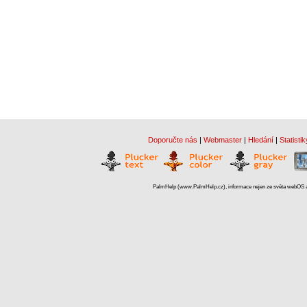
Doporučte nás
|
Webmaster
|
Hledání
|
Statistik
PalmHelp (www.PalmHelp.cz), informace nejen ze světa webOS a 