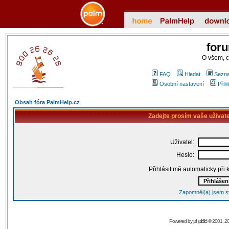
for
O všem, 
FAQ
Hledat
Sezna
Osobní nastavení
Přih
Obsah fóra PalmHelp.cz
Zadejte prosím vaše uživat
Uživatel:
Heslo:
Přihlásit mě automaticky při
Zapomněl(a) jsem s
phpBB
Powered by
© 2001, 2