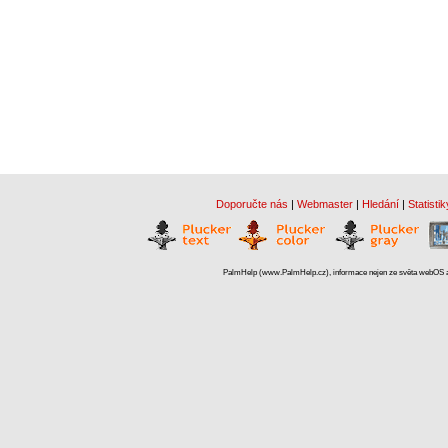
Doporučte nás
|
Webmaster
|
Hledání
|
Statistik
PalmHelp (www.PalmHelp.cz), informace nejen ze světa webOS a 