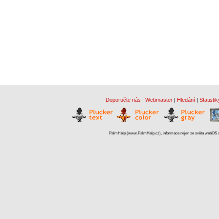
Doporučte nás
|
Webmaster
|
Hledání
|
Statistik
PalmHelp (www.PalmHelp.cz), informace nejen ze světa webOS a 