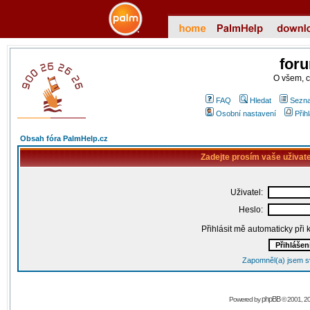
for
O všem, 
FAQ
Hledat
Sezna
Osobní nastavení
Přih
Obsah fóra PalmHelp.cz
Zadejte prosím vaše uživat
Uživatel:
Heslo:
Přihlásit mě automaticky při
Zapomněl(a) jsem s
phpBB
Powered by
© 2001, 2