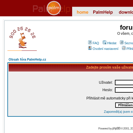
for
O všem, 
FAQ
Hledat
Sezna
Osobní nastavení
Přih
Obsah fóra PalmHelp.cz
Zadejte prosím vaše uživat
Uživatel:
Heslo:
Přihlásit mě automaticky při
Zapomněl(a) jsem s
phpBB
Powered by
© 2001, 2