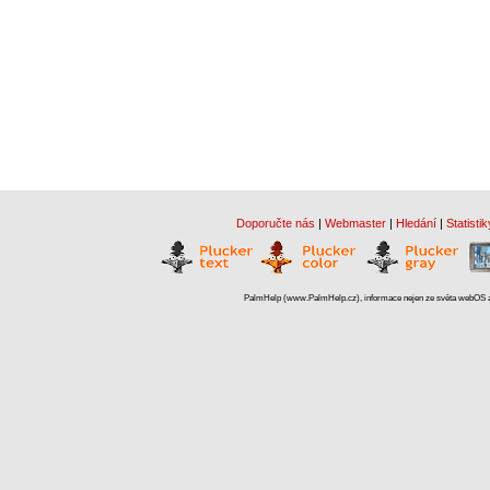
Doporučte nás
|
Webmaster
|
Hledání
|
Statistik
PalmHelp (www.PalmHelp.cz), informace nejen ze světa webOS a 