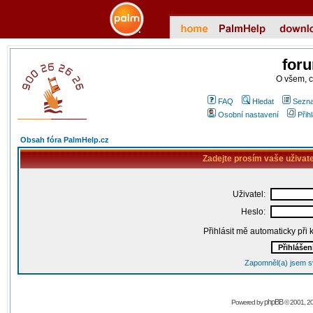
for
O všem, 
FAQ
Hledat
Sezna
Osobní nastavení
Přih
Obsah fóra PalmHelp.cz
Zadejte prosím vaše uživat
Uživatel:
Heslo:
Přihlásit mě automaticky při
Zapomněl(a) jsem s
phpBB
Powered by
© 2001, 2