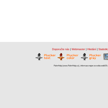
Doporučte nás
|
Webmaster
|
Hledání
|
Statistik
PalmHelp (www.PalmHelp.cz), informace nejen ze světa webOS a 