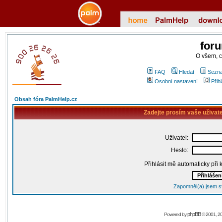
for
O všem, 
FAQ
Hledat
Sezna
Osobní nastavení
Přih
Obsah fóra PalmHelp.cz
Zadejte prosím vaše uživat
Uživatel:
Heslo:
Přihlásit mě automaticky při
Zapomněl(a) jsem s
phpBB
Powered by
© 2001, 2