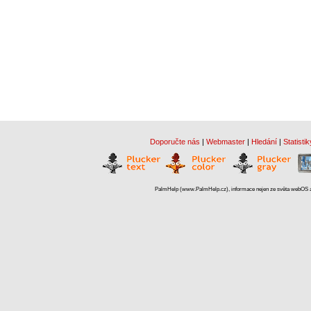
Doporučte nás
|
Webmaster
|
Hledání
|
Statistik
PalmHelp (www.PalmHelp.cz), informace nejen ze světa webOS a 