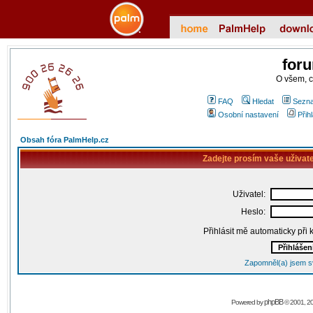
for
O všem, 
FAQ
Hledat
Sezna
Osobní nastavení
Přih
Obsah fóra PalmHelp.cz
Zadejte prosím vaše uživat
Uživatel:
Heslo:
Přihlásit mě automaticky při
Zapomněl(a) jsem s
phpBB
Powered by
© 2001, 2