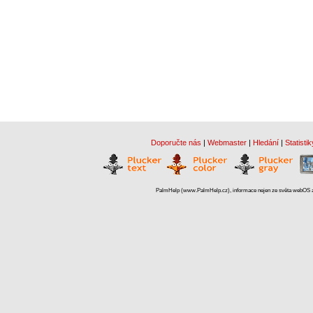
Doporučte nás
|
Webmaster
|
Hledání
|
Statistik
PalmHelp (www.PalmHelp.cz), informace nejen ze světa webOS a 