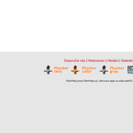
Doporučte nás
|
Webmaster
|
Hledání
|
Statistik
PalmHelp (www.PalmHelp.cz), informace nejen ze světa webOS a 