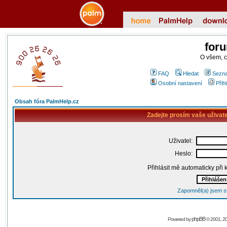
for
O všem, 
FAQ
Hledat
Sezna
Osobní nastavení
Přih
Obsah fóra PalmHelp.cz
Zadejte prosím vaše uživat
Uživatel:
Heslo:
Přihlásit mě automaticky při
Zapomněl(a) jsem s
phpBB
Powered by
© 2001, 2