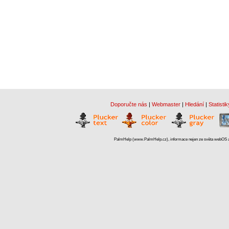
Doporučte nás
|
Webmaster
|
Hledání
|
Statistik
PalmHelp (www.PalmHelp.cz), informace nejen ze světa webOS a 