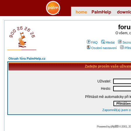
for
O všem, 
FAQ
Hledat
Sezna
Osobní nastavení
Přih
Obsah fóra PalmHelp.cz
Zadejte prosím vaše uživat
Uživatel:
Heslo:
Přihlásit mě automaticky při
Zapomněl(a) jsem s
phpBB
Powered by
© 2001, 2