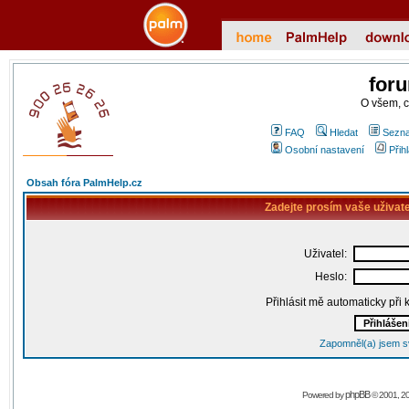
for
O všem, 
FAQ
Hledat
Sezna
Osobní nastavení
Přih
Obsah fóra PalmHelp.cz
Zadejte prosím vaše uživat
Uživatel:
Heslo:
Přihlásit mě automaticky při
Zapomněl(a) jsem s
phpBB
Powered by
© 2001, 2