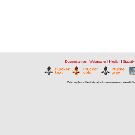
Doporučte nás
|
Webmaster
|
Hledání
|
Statistik
PalmHelp (www.PalmHelp.cz), informace nejen ze světa webOS a 