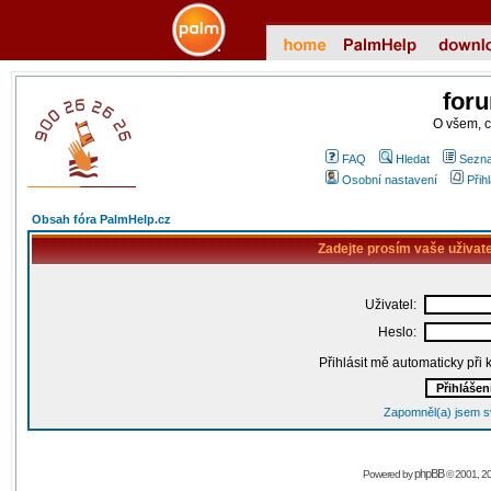
for
O všem, 
FAQ
Hledat
Sezna
Osobní nastavení
Přih
Obsah fóra PalmHelp.cz
Zadejte prosím vaše uživat
Uživatel:
Heslo:
Přihlásit mě automaticky při
Zapomněl(a) jsem s
phpBB
Powered by
© 2001, 2