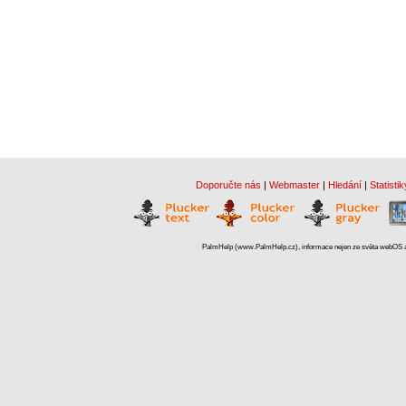
Doporučte nás
|
Webmaster
|
Hledání
|
Statistik
PalmHelp (www.PalmHelp.cz), informace nejen ze světa webOS a 