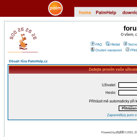
for
O všem, 
FAQ
Hledat
Sezna
Osobní nastavení
Přih
Obsah fóra PalmHelp.cz
Zadejte prosím vaše uživat
Uživatel:
Heslo:
Přihlásit mě automaticky při
Zapomněl(a) jsem s
phpBB
Powered by
© 2001, 2