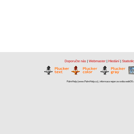
Doporučte nás
|
Webmaster
|
Hledání
|
Statistik
PalmHelp (www.PalmHelp.cz), informace nejen ze světa webOS a 