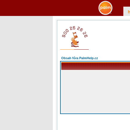
Obsah fóra PalmHelp.cz