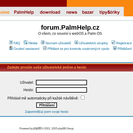
forum.PalmHelp.cz
O všem, co souvisí s webOS a Palm OS
FAQ
Hledat
Seznam uživatelů
Uživatelské skupiny
Registrace
Osobní nastavení
Přihlásit se pro kontrolu soukromých zpráv
Přihlášení
Zadejte prosím vaše uživatelské jméno a heslo
Uživatel:
Heslo:
Přihlásit mě automaticky při každé návštěvě:
Zapomněl(a) jsem svoje heslo
phpBB
Powered by
© 2001, 2005 phpBB Group