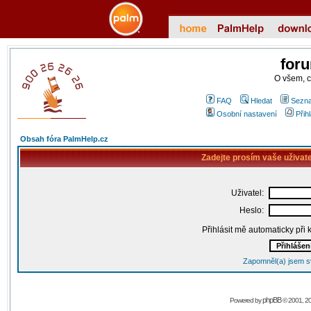
for
O všem, 
FAQ
Hledat
Sezna
Osobní nastavení
Přih
Obsah fóra PalmHelp.cz
Zadejte prosím vaše uživat
Uživatel:
Heslo:
Přihlásit mě automaticky při
Zapomněl(a) jsem s
phpBB
Powered by
© 2001, 2