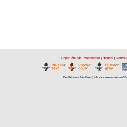
Doporučte nás
|
Webmaster
|
Hledání
|
Statistik
PalmHelp (www.PalmHelp.cz), informace nejen ze světa webOS a 