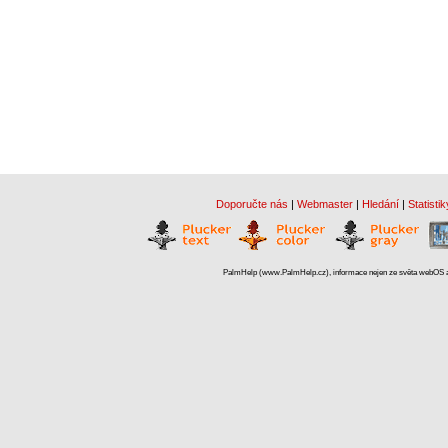
Doporučte nás
|
Webmaster
|
Hledání
|
Statistik
PalmHelp (www.PalmHelp.cz), informace nejen ze světa webOS a 