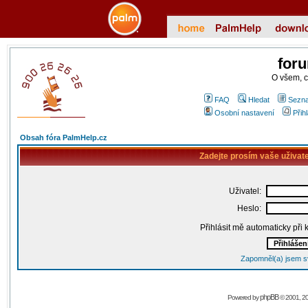
for
O všem, 
FAQ
Hledat
Sezna
Osobní nastavení
Přih
Obsah fóra PalmHelp.cz
Zadejte prosím vaše uživat
Uživatel:
Heslo:
Přihlásit mě automaticky při
Zapomněl(a) jsem s
phpBB
Powered by
© 2001, 2