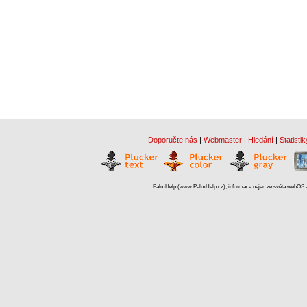
Doporučte nás
|
Webmaster
|
Hledání
|
Statistik
PalmHelp (www.PalmHelp.cz), informace nejen ze světa webOS a 