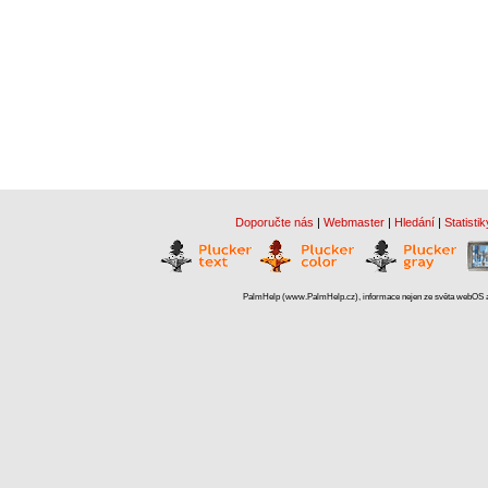
Doporučte nás
|
Webmaster
|
Hledání
|
Statistik
PalmHelp (www.PalmHelp.cz), informace nejen ze světa webOS a 