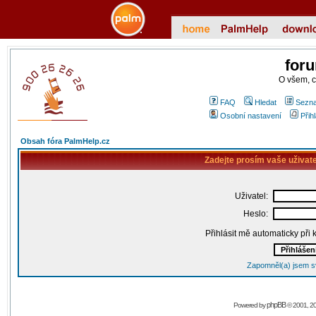
for
O všem, 
FAQ
Hledat
Sezna
Osobní nastavení
Přih
Obsah fóra PalmHelp.cz
Zadejte prosím vaše uživat
Uživatel:
Heslo:
Přihlásit mě automaticky při
Zapomněl(a) jsem s
phpBB
Powered by
© 2001, 2