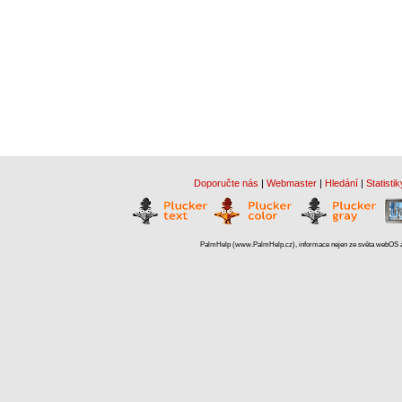
Doporučte nás
|
Webmaster
|
Hledání
|
Statistik
PalmHelp (www.PalmHelp.cz), informace nejen ze světa webOS a 