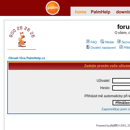
for
O všem, 
FAQ
Hledat
Sezna
Osobní nastavení
Přih
Obsah fóra PalmHelp.cz
Zadejte prosím vaše uživat
Uživatel:
Heslo:
Přihlásit mě automaticky při
Zapomněl(a) jsem s
phpBB
Powered by
© 2001, 2