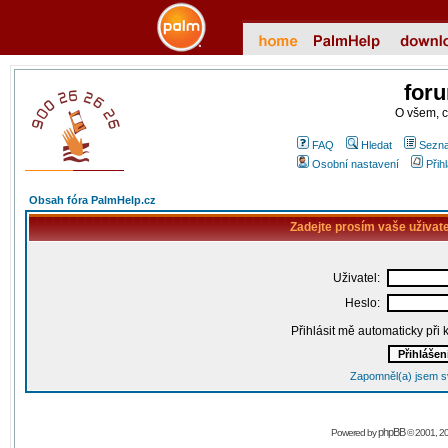
for
O všem, 
FAQ
Hledat
Sezna
Osobní nastavení
Přih
Obsah fóra PalmHelp.cz
Zadejte prosím vaše uživat
Uživatel:
Heslo:
Přihlásit mě automaticky při
Zapomněl(a) jsem s
phpBB
Powered by
© 2001, 2