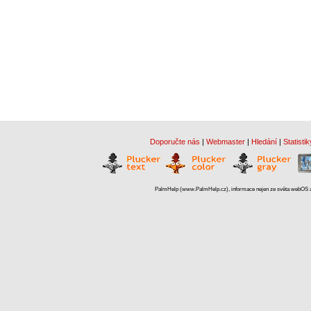
Doporučte nás
|
Webmaster
|
Hledání
|
Statistik
PalmHelp (www.PalmHelp.cz), informace nejen ze světa webOS a 