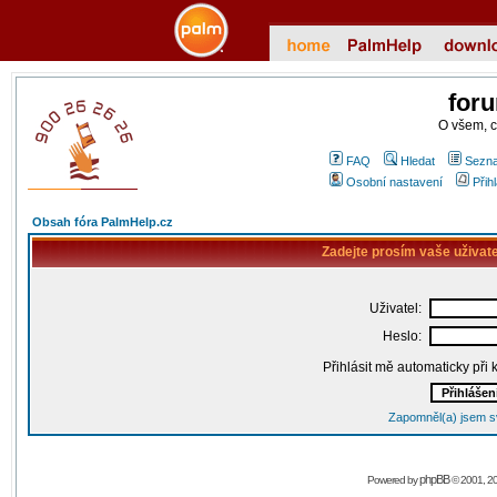
for
O všem, 
FAQ
Hledat
Sezna
Osobní nastavení
Přih
Obsah fóra PalmHelp.cz
Zadejte prosím vaše uživat
Uživatel:
Heslo:
Přihlásit mě automaticky při
Zapomněl(a) jsem s
phpBB
Powered by
© 2001, 2