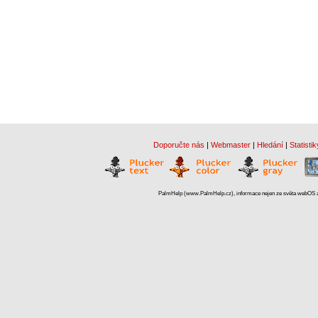
Doporučte nás
|
Webmaster
|
Hledání
|
Statistik
PalmHelp (www.PalmHelp.cz), informace nejen ze světa webOS a 