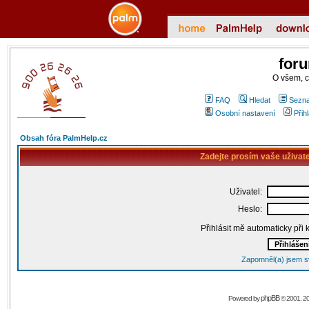
for
O všem, 
FAQ
Hledat
Sezna
Osobní nastavení
Přih
Obsah fóra PalmHelp.cz
Zadejte prosím vaše uživat
Uživatel:
Heslo:
Přihlásit mě automaticky při
Zapomněl(a) jsem s
phpBB
Powered by
© 2001, 2