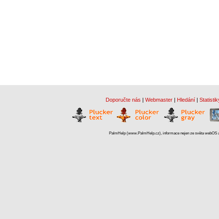
Doporučte nás
|
Webmaster
|
Hledání
|
Statistik
PalmHelp (www.PalmHelp.cz), informace nejen ze světa webOS a 