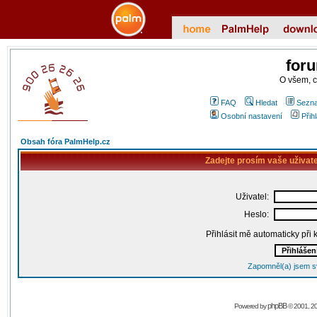
for
O všem, 
FAQ
Hledat
Sezna
Osobní nastavení
Přih
Obsah fóra PalmHelp.cz
Zadejte prosím vaše uživat
Uživatel:
Heslo:
Přihlásit mě automaticky při
Zapomněl(a) jsem s
phpBB
Powered by
© 2001, 2