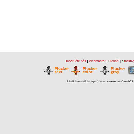
Doporučte nás
|
Webmaster
|
Hledání
|
Statistik
PalmHelp (www.PalmHelp.cz), informace nejen ze světa webOS a 