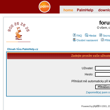
for
O všem, 
FAQ
Hledat
Sezna
Osobní nastavení
Přih
Obsah fóra PalmHelp.cz
Zadejte prosím vaše uživat
Uživatel:
Heslo:
Přihlásit mě automaticky při
Zapomněl(a) jsem s
phpBB
Powered by
© 2001, 2