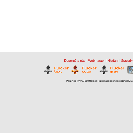
Doporučte nás
|
Webmaster
|
Hledání
|
Statistik
PalmHelp (www.PalmHelp.cz), informace nejen ze světa webOS a 