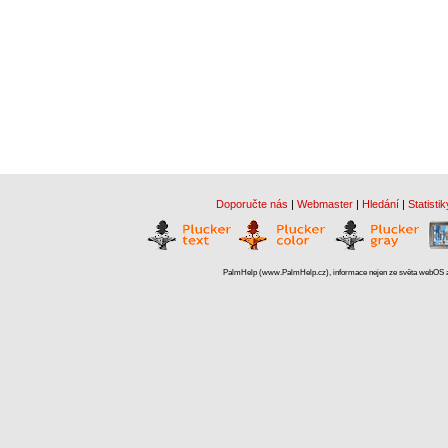
Doporučte nás
|
Webmaster
|
Hledání
|
Statistik
PalmHelp (www.PalmHelp.cz), informace nejen ze světa webOS a 