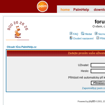
for
O všem, 
FAQ
Hledat
Sezna
Osobní nastavení
Přih
Obsah fóra PalmHelp.cz
Zadejte prosím vaše uživat
Uživatel:
Heslo:
Přihlásit mě automaticky při
Zapomněl(a) jsem s
phpBB
Powered by
© 2001, 2