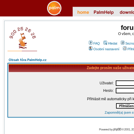
for
O všem, 
FAQ
Hledat
Sezna
Osobní nastavení
Přih
Obsah fóra PalmHelp.cz
Zadejte prosím vaše uživat
Uživatel:
Heslo:
Přihlásit mě automaticky při
Zapomněl(a) jsem s
phpBB
Powered by
© 2001, 2