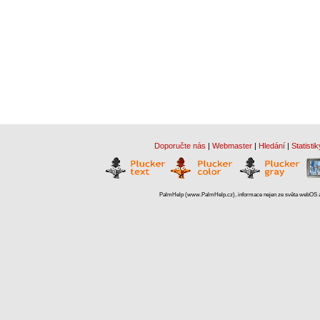
Doporučte nás
|
Webmaster
|
Hledání
|
Statistik
PalmHelp (www.PalmHelp.cz), informace nejen ze světa webOS a 