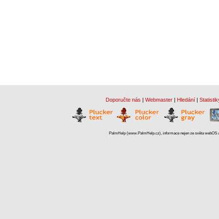
Doporučte nás
|
Webmaster
|
Hledání
|
Statistik
PalmHelp (www.PalmHelp.cz), informace nejen ze světa webOS a 