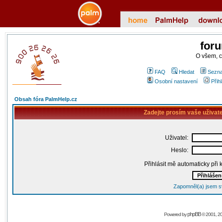
for
O všem, 
FAQ
Hledat
Sezna
Osobní nastavení
Přih
Obsah fóra PalmHelp.cz
Zadejte prosím vaše uživat
Uživatel:
Heslo:
Přihlásit mě automaticky při
Zapomněl(a) jsem s
phpBB
Powered by
© 2001, 2