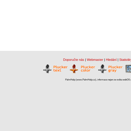
Doporučte nás
|
Webmaster
|
Hledání
|
Statistik
PalmHelp (www.PalmHelp.cz), informace nejen ze světa webOS a 