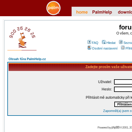
for
O všem, 
FAQ
Hledat
Sezna
Osobní nastavení
Přih
Obsah fóra PalmHelp.cz
Zadejte prosím vaše uživat
Uživatel:
Heslo:
Přihlásit mě automaticky při
Zapomněl(a) jsem s
phpBB
Powered by
© 2001, 2