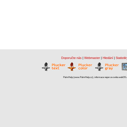
Doporučte nás
|
Webmaster
|
Hledání
|
Statistik
PalmHelp (www.PalmHelp.cz), informace nejen ze světa webOS a 