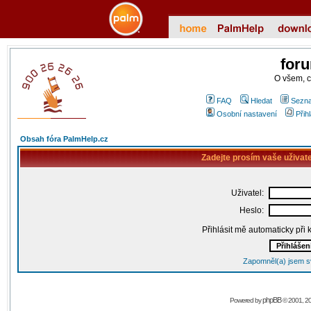
for
O všem, 
FAQ
Hledat
Sezna
Osobní nastavení
Přih
Obsah fóra PalmHelp.cz
Zadejte prosím vaše uživat
Uživatel:
Heslo:
Přihlásit mě automaticky při
Zapomněl(a) jsem s
phpBB
Powered by
© 2001, 2