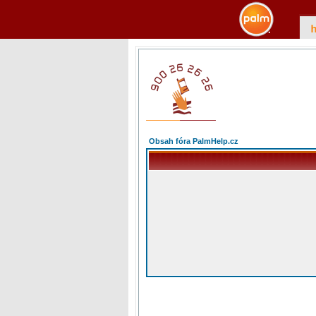
Obsah fóra PalmHelp.cz