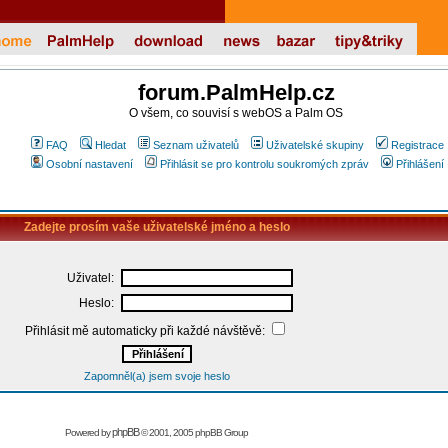
forum.PalmHelp.cz
O všem, co souvisí s webOS a Palm OS
FAQ
Hledat
Seznam uživatelů
Uživatelské skupiny
Registrace
Osobní nastavení
Přihlásit se pro kontrolu soukromých zpráv
Přihlášení
Zadejte prosím vaše uživatelské jméno a heslo
Uživatel:
Heslo:
Přihlásit mě automaticky při každé návštěvě:
Zapomněl(a) jsem svoje heslo
phpBB
Powered by
© 2001, 2005 phpBB Group