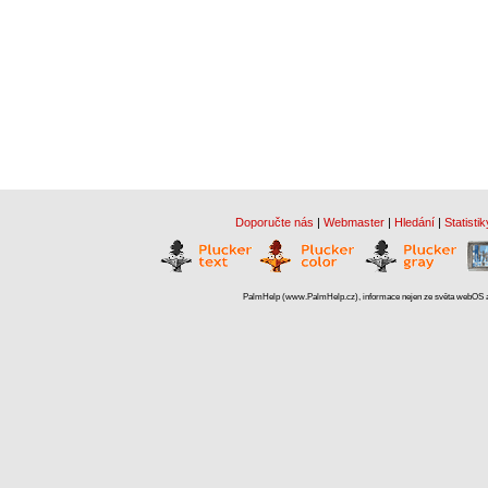
Doporučte nás
|
Webmaster
|
Hledání
|
Statistik
PalmHelp (www.PalmHelp.cz), informace nejen ze světa webOS a 