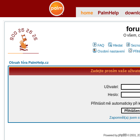
for
O všem, 
FAQ
Hledat
Sezna
Osobní nastavení
Přih
Obsah fóra PalmHelp.cz
Zadejte prosím vaše uživat
Uživatel:
Heslo:
Přihlásit mě automaticky při
Zapomněl(a) jsem s
phpBB
Powered by
© 2001, 2