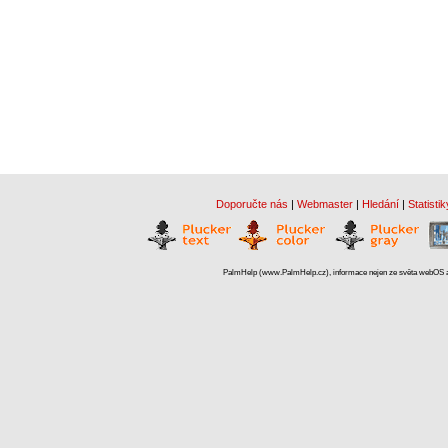
Doporučte nás
|
Webmaster
|
Hledání
|
Statistik
PalmHelp (www.PalmHelp.cz), informace nejen ze světa webOS a 