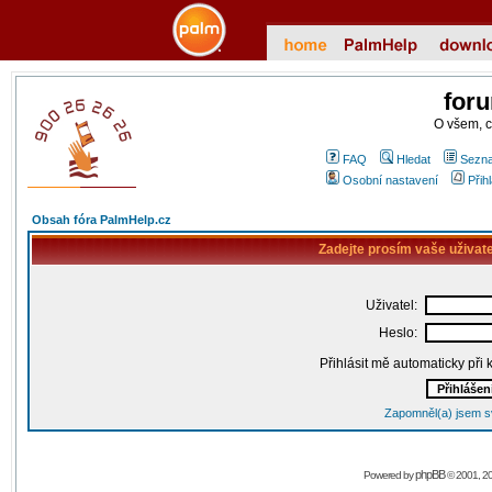
for
O všem, 
FAQ
Hledat
Sezna
Osobní nastavení
Přih
Obsah fóra PalmHelp.cz
Zadejte prosím vaše uživat
Uživatel:
Heslo:
Přihlásit mě automaticky při
Zapomněl(a) jsem s
phpBB
Powered by
© 2001, 2