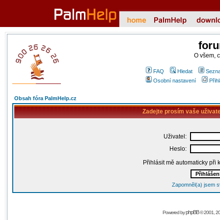
for
O všem, 
FAQ
Hledat
Sezna
Osobní nastavení
Přih
Obsah fóra PalmHelp.cz
Zadejte prosím vaše uživat
Uživatel:
Heslo:
Přihlásit mě automaticky při
Zapomněl(a) jsem s
phpBB
Powered by
© 2001, 2