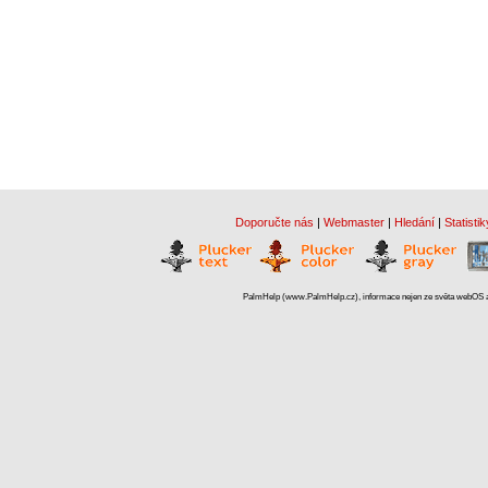
Doporučte nás
|
Webmaster
|
Hledání
|
Statistik
PalmHelp (www.PalmHelp.cz), informace nejen ze světa webOS a 