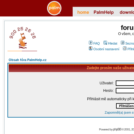
for
O všem, 
FAQ
Hledat
Sezna
Osobní nastavení
Přih
Obsah fóra PalmHelp.cz
Zadejte prosím vaše uživat
Uživatel:
Heslo:
Přihlásit mě automaticky při
Zapomněl(a) jsem s
phpBB
Powered by
© 2001, 2