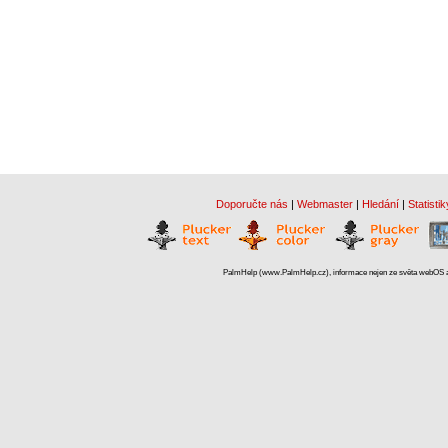
Doporučte nás
|
Webmaster
|
Hledání
|
Statistik
PalmHelp (www.PalmHelp.cz), informace nejen ze světa webOS a 