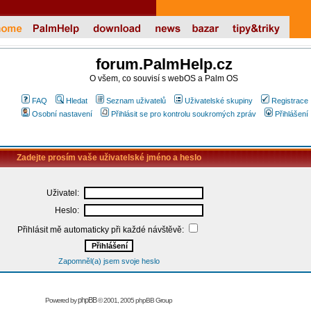
forum.PalmHelp.cz
O všem, co souvisí s webOS a Palm OS
FAQ
Hledat
Seznam uživatelů
Uživatelské skupiny
Registrace
Osobní nastavení
Přihlásit se pro kontrolu soukromých zpráv
Přihlášení
Zadejte prosím vaše uživatelské jméno a heslo
Uživatel:
Heslo:
Přihlásit mě automaticky při každé návštěvě:
Zapomněl(a) jsem svoje heslo
phpBB
Powered by
© 2001, 2005 phpBB Group