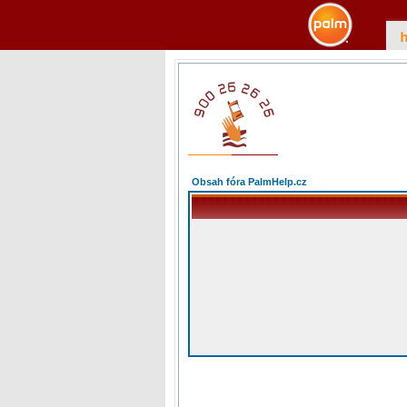
Obsah fóra PalmHelp.cz